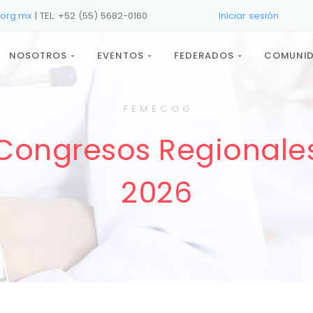
org.mx
| TEL: +52 (55) 5682-0160
Iniciar sesión
NOSOTROS
EVENTOS
FEDERADOS
COMUNI
F E M E C O G
Congresos Regionale
2026