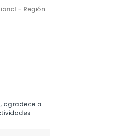
onal - Región I
e, agradece a
ctividades